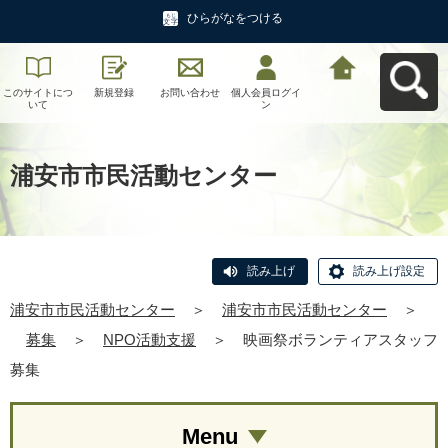
ひらがなをつける
このサイトにつ
新規登録
お問い合わせ
個人会員ログイ
浦安市市民活動
いて
ン
センターへ戻る
浦安市市民活動センター
読み上げ
読み上げ設定
浦安市市民活動センター
＞
浦安市市民活動センター
＞
募集
＞
NPO活動支援
＞
映画祭ボランティアスタッフ
募集
Menu