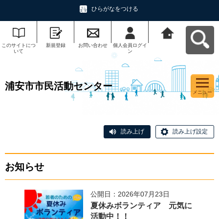
ひらがなをつける
このサイトにつ
新規登録
お問い合わせ
個人会員ログイ
浦安市市民活動
いて
ン
センターへ戻る
浦安市市民活動センター
メニュー
読み上げ
読み上げ設定
お知らせ
公開日：2026年07月23日
まち・
夏休みボランティア 元気に
のご案
活動中！！