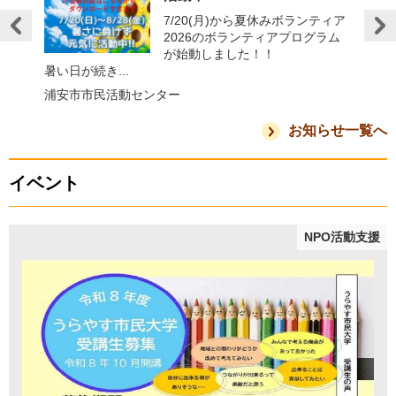
の実施
7/20(月)から夏休みボランティア
2026のボランティアプログラム
多様化
が始動しました！！
賞」
維持・
暑い日が続き...
動を...
浦安市市民活動センター
浦安市
お知らせ一覧へ
イベント
NPO活動支援