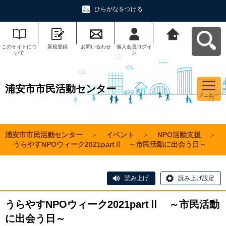
ひらがなをつける
このサイトにつ
新規登録
お問い合わせ
個人会員ログイ
浦安市市民活動
いて
ン
センターへ戻る
浦安市市民活動センター
メニュー
浦安市市民活動センター
＞
イベント
＞
NPO活動支援
＞
うらやすNPOウィーク2021partⅡ ～市民活動に出会う日～
読み上げ
読み上げ設定
うらやすNPOウィーク2021partⅡ ～市民活動
に出会う日～