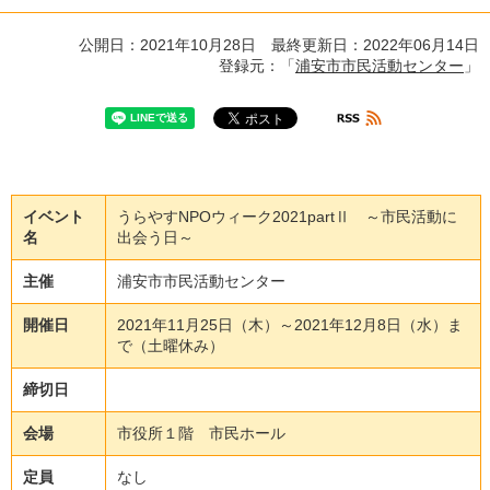
公開日：2021年10月28日 最終更新日：2022年06月14日
登録元：「
浦安市市民活動センター
」
イベント
うらやすNPOウィーク2021partⅡ ～市民活動に
名
出会う日～
主催
浦
安
市
市
民
活
動
セ
ン
タ
ー
開催日
2
0
2
1
年
1
1
月
2
5
日
（
木
）
～
2
0
2
1
年
1
2
月
8
日
（
水
）
ま
で
（
土
曜
休
み
）
締切日
会場
市
役
所
１
階
市
民
ホ
ー
ル
定員
な
し