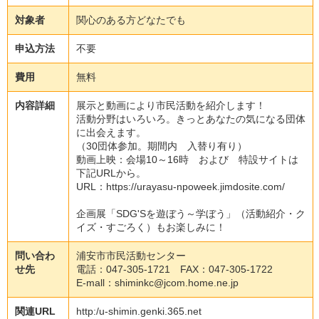
対象者
関
心
の
あ
る
方
ど
な
た
で
も
申込方法
不
要
費用
無
料
内容詳細
展
示
と
動
画
に
よ
り
市
民
活
動
を
紹
介
し
ま
す
！
活
動
分
野
は
い
ろ
い
ろ
。
き
っ
と
あ
な
た
の
気
に
な
る
団
体
に
出
会
え
ま
す
。
（
3
0
団
体
参
加
。
期
間
内
入
替
り
有
り
）
動
画
上
映
：
会
場
1
0
～
1
6
時
お
よ
び
特
設
サ
イ
ト
は
下
記
U
R
L
か
ら
。
U
R
L
：
h
t
t
p
s
:
/
/
u
r
a
y
a
s
u
-
n
p
o
w
e
e
k
.
j
i
m
d
o
s
i
t
e
.
c
o
m
/
企
画
展
「
S
D
G
'
S
を
遊
ぼ
う
～
学
ぼ
う
」
（
活
動
紹
介
・
ク
イ
ズ
・
す
ご
ろ
く
）
も
お
楽
し
み
に
！
問い合わ
浦
安
市
市
民
活
動
セ
ン
タ
ー
せ先
電
話
：
0
4
7
-
3
0
5
-
1
7
2
1
F
A
X
：
0
4
7
-
3
0
5
-
1
7
2
2
E
-
m
a
l
l
：
s
h
i
m
i
n
k
c
@
j
c
o
m
.
h
o
m
e
.
n
e
.
j
p
関連URL
h
t
t
p
:
/
u
-
s
h
i
m
i
n
.
g
e
n
k
i
.
3
6
5
.
n
e
t