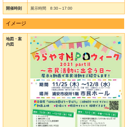
開催時刻
展
示
時
間
8
:
3
0
～
1
7
:
0
0
イメージ
地図・案
内図