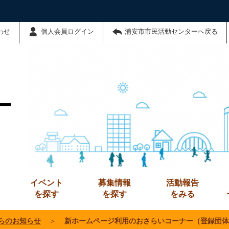
わせ
個人会員ログイン
浦安市市民活動センターへ戻る
ー
イベント
募集情報
活動報告
を探す
を探す
をみる
らのお知らせ
＞
新ホームページ利用のおさらいコーナー（登録団体