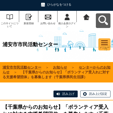
ひらがなをつける
このサイトにつ
新規登録
お問い合わせ
個人会員ログイ
浦安市市民活動
いて
ン
センターへ戻る
浦安市市民活動センター
メニュー
浦安市市民活動センター
＞
お知らせ
＞
センターからのお知
らせ
＞
【千葉県からのお知らせ】「ボランティア受入れに対す
る支援希望団体」を募集します（千葉県県民生活課）
読み上げ
読み上げ設定
【千葉県からのお知らせ】「ボランティア受入