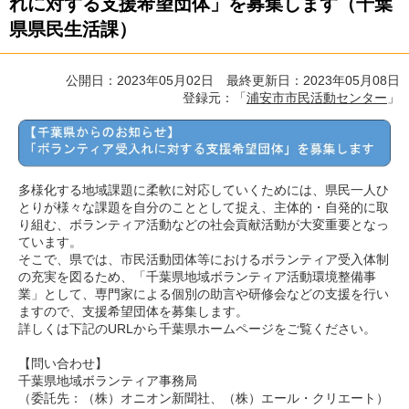
れに対する支援希望団体」を募集します（千葉
県県民生活課）
公開日：2023年05月02日 最終更新日：2023年05月08日
登録元：「
浦安市市民活動センター
」
多様化する地域課題に柔軟に対応していくためには、県民一人ひ
とりが様々な課題を自分のこととして捉え、主体的・自発的に取
り組む、ボランティア活動などの社会貢献活動が大変重要となっ
ています。
そこで、県では、市民活動団体等におけるボランティア受入体制
の充実を図るため、「千葉県地域ボランティア活動環境整備事
業」として、専門家による個別の助言や研修会などの支援を行い
ますので、支援希望団体を募集します。
詳しくは下記のURLから千葉県ホームページをご覧ください。
【問い合わせ】
千葉県地域ボランティア事務局
（委託先：（株）オニオン新聞社、（株）エール・クリエート）