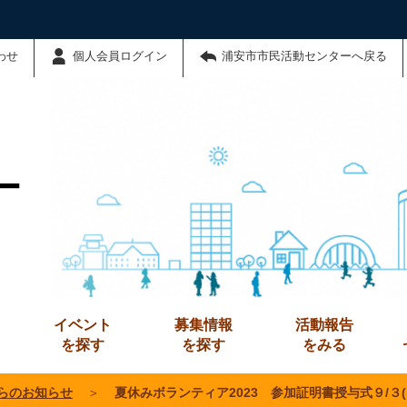
わせ
個人会員ログイン
浦安市市民活動センターへ戻る
ー
イベント
募集情報
活動報告
を探す
を探す
をみる
らのお知らせ
＞
夏休みボランティア2023 参加証明書授与式９/３(