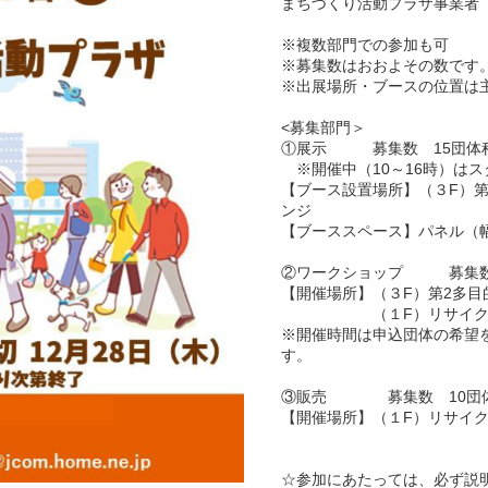
まちづくり活動プラザ事業者
※複数部門での参加も可
※募集数はおおよその数です
※出展場所・ブースの位置は
<募集部門＞
①展示 募集数 15団体
※開催中（10～16時）は
【ブース設置場所】（３F）
ンジ
【ブーススペース】パネル（幅1
②ワークショップ 募集数
【開催場所】（３F）第2多目
（１F）リサイクルス
※開催時間は申込団体の希望
す。
③販売 募集数 10団
【開催場所】（１F）リサイ
☆参加にあたっては、必ず説