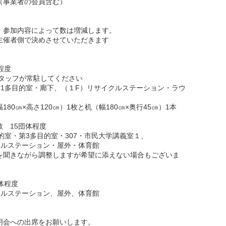
（事業者の会員含む）
。参加内容によって数は増減します。
主催者側で決めさせていただきます
程度
スタッフが常駐してください
第1多目的室・廊下、（１F）リサイクルステーション・ラウ
80㎝×高さ120㎝）1枚と机（幅180㎝×奥行45㎝）1本
 15団体程度
的室・第3多目的室・307・市民大学講義室１、
テーション・屋外・体育館
を聞きながら調整しますが希望に添えない場合もございま
体程度
クルステーション、屋外、体育館
明会への出席をお願いします。