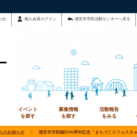
わせ
個人会員ログイン
浦安市市民活動センターへ戻る
ー
イベント
募集情報
活動報告
を探す
を探す
をみる
らのお知らせ
＞
浦安市市制施行40周年記念「まちづくりフェスタ