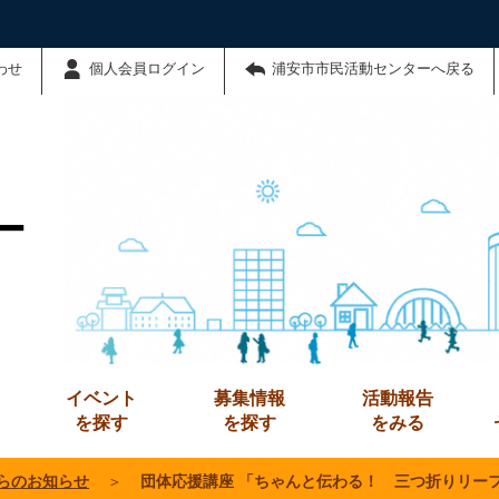
わせ
個人会員ログイン
浦安市市民活動センターへ戻る
ー
イベント
募集情報
活動報告
を探す
を探す
をみる
らのお知らせ
＞
団体応援講座 「ちゃんと伝わる！ 三つ折りリー