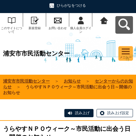
ひらがなをつける
このサイトにつ
新規登録
お問い合わせ
個人会員ログイ
浦安市市民活動
いて
ン
センターへ戻る
浦安市市民活動センター
メニュー
浦安市市民活動センター
＞
お知らせ
＞
センターからのお知
らせ
＞
うらやすＮＰＯウィーク～市民活動に出会う日～開催の
お知らせ
読み上げ
読み上げ設定
うらやすＮＰＯウィーク～市民活動に出会う日