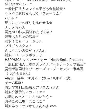
NPOスマイルー＊
一般社団法人スマイル子ども食堂浦安＊
うらやす景観まちづくりフォーラム＊
パルレ＊
境川にこいのぼりを泳がせる会
ナナメちゃん
認定NPO法人発達わんぱく会＊
浦安おもちゃの広場＊
浦安子どもミュージカル
プリズムネクスト
きょうだいの会ぞうさん組
浦安ドローンラボラトリー
HSP/HSCリンクパートナー「Heart Smile Present」
一般社団法人日本ウクライナパートナーシップ協会＊
労働者協同組合ワーカーズコープ・センター事業団
（つどり場あん）
●展示 後半 10月23日(木)～10月28日(火)
チーム530＊
特定非営利活動法人アリスのうさぎ
浦安介護予防アカデミア＊
お助けねっと・こんぺいとう＊
おやこの広場・ほこほこ＊
浦安ネットラジオちょあへよ.com