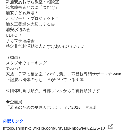
新浦安あおぞら教室・相談室
視覚障害者と共に「つむぐ」
浦安子ども劇場＊
オムソーリ・プロジェクト＊
浦安三番瀬を大切にする会
浦安水辺の会
UDFC ＊
まちプラ連絡会
特定非営利活動法人たすけあいはとぽっぽ
（動画）
スタジオウォーキング
楽ねっと
家族・子育て相談室「ゆずり葉」、不登校専門サポート☆Wish
上記展示団体のうち、＊がついている団体
※団体動画は順次、外部リンクからご視聴頂けます
◆企画展
「若者のための夏休みボランティア2025」写真展
外部リンク
https://shiminkc.wixsite.com/urayasu-npoweek/2025-10