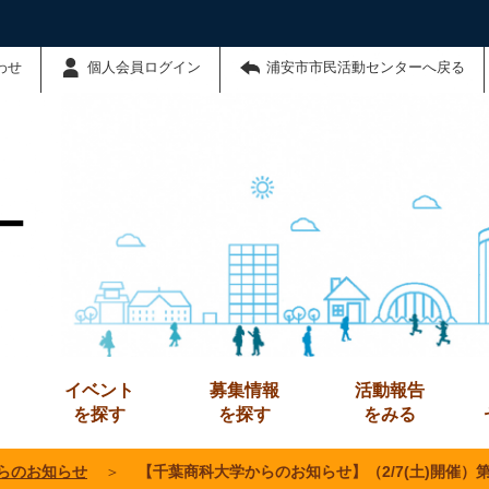
わせ
個人会員ログイン
浦安市市民活動センターへ戻る
ー
イベント
募集情報
活動報告
を探す
を探す
をみる
らのお知らせ
＞
【千葉商科大学からのお知らせ】（2/7(土)開催）