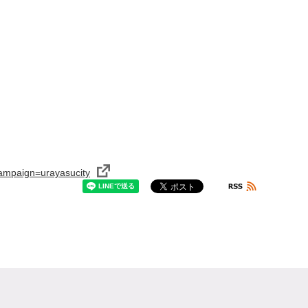
ampaign=urayasucity