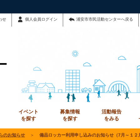
わせ
個人会員ログイン
浦安市市民活動センターへ戻る
ー
イベント
募集情報
活動報告
を探す
を探す
をみる
らのお知らせ
＞
備品ロッカー利用申し込みのお知らせ（7月～１２