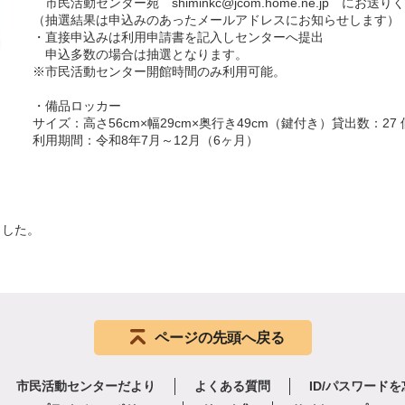
市民活動センター宛 shiminkc@jcom.home.ne.jp にお送
（抽選結果は申込みのあったメールアドレスにお知らせします）
・直接申込みは利用申請書を記入しセンターへ提出
申込多数の場合は抽選となります。
※市民活動センター開館時間のみ利用可能。
・備品ロッカー
サイズ：高さ56cm×幅29cm×奥行き49cm（鍵付き）貸出数：27 
利用期間：令和8年7月～12月（6ヶ月）
ました。
ページの先頭へ戻る
市民活動センターだより
よくある質問
ID/パスワード