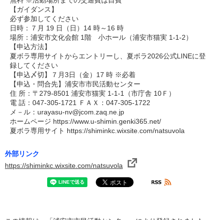
無料 ※活動場所までの交通費は自費
【ガイダンス】
必ず参加してください
日時：７月 19 日（日）14 時～16 時
場所：浦安市文化会館 1階 小ホール（浦安市猫実 1-1-2）
【申込方法】
夏ボラ専用サイトからエントリーし、夏ボラ2026公式LINEに登
録してください
【申込〆切】７月3日（金）17 時 ※必着
【申込・問合先】浦安市市民活動センター
住 所：〒279-8501 浦安市猫実 1-1-1（市庁舎 10Ｆ）
電 話：047-305-1721 ＦＡＸ：047-305-1722
メ－ル：urayasu-nv@jcom.zaq.ne.jp
ホームページ https://www.u-shimin.genki365.net/
夏ボラ専用サイト https://shiminkc.wixsite.com/natsuvola
外部リンク
https://shiminkc.wixsite.com/natsuvola