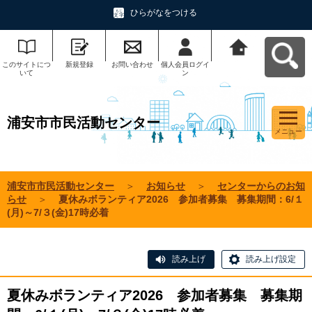
ひらがなをつける
このサイトにつ
新規登録
お問い合わせ
個人会員ログイ
浦安市市民活動
いて
ン
センターへ戻る
浦安市市民活動センター
メニュー
浦安市市民活動センター
＞
お知らせ
＞
センターからのお知
らせ
＞
夏休みボランティア2026 参加者募集 募集期間：6/１
(月)～7/３(金)17時必着
読み上げ
読み上げ設定
夏休みボランティア2026 参加者募集 募集期