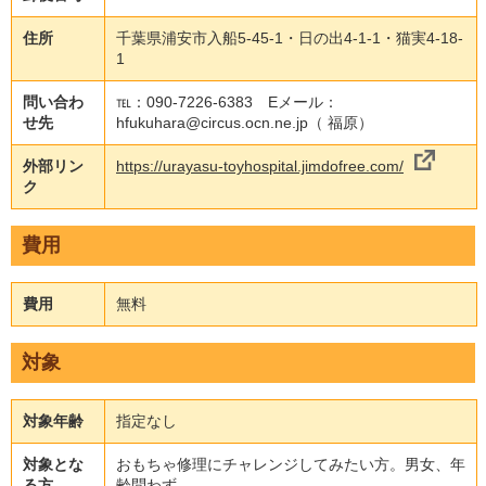
住所
千葉県浦安市入船5-45-1・日の出4-1-1・猫実4-18-
1
問い合わ
℡：090-7226-6383 Eメール：
せ先
hfukuhara@circus.ocn.ne.jp（ 福原）
外部リン
https://urayasu-toyhospital.jimdofree.com/
ク
費用
費用
無料
対象
対象年齢
指定なし
対象とな
おもちゃ修理にチャレンジしてみたい方。男女、年
る方
齢問わず