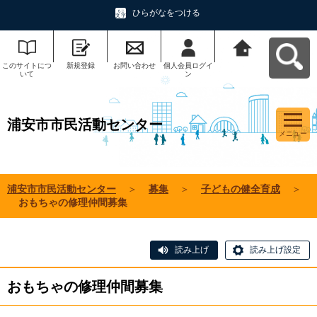
ひらがなをつける
このサイトにつ
新規登録
お問い合わせ
個人会員ログイ
浦安市市民活動
いて
ン
センターへ戻る
浦安市市民活動センター
メニュー
浦安市市民活動センター
＞
募集
＞
子どもの健全育成
＞
おもちゃの修理仲間募集
読み上げ
読み上げ設定
おもちゃの修理仲間募集