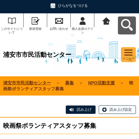
ひらがなをつける
このサイトにつ
新規登録
お問い合わせ
個人会員ログイ
浦安市市民活動
いて
ン
センターへ戻る
浦安市市民活動センター
メニュー
浦安市市民活動センター
＞
募集
＞
NPO活動支援
＞
映
画祭ボランティアスタッフ募集
読み上げ
読み上げ設定
映画祭ボランティアスタッフ募集