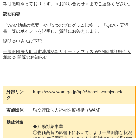
等は随時承っております。
＜お問い合わせ＞
までご連絡ください。
説明内容
「WAM助成の概要」や「3つのプログラム比較」、「Q&A・要望
書」等のポイントを説明し、質問にお答えします。
説明会申込みは下記
一般財団法人町田市地域活動サポートオフィス WAM助成説明会＆
相談会 開催のお知らせ」
外部リン
https://www.wam.go.jp/hp/r6hosei_wamjyosei/
ク
実施団体
独立行政法人福祉医療機構（WAM)
助成対象
◆活動対象事業
①物価高騰の影響下において、より一層困難な状況