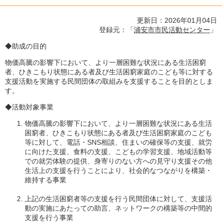
更新日：2026年01月04日
登録元：「
浦安市市民活動センター
」
◆助成の目的
物価高騰の影響下において、より一層困難な状況にある生活困窮
者、ひきこもり状態にある者及び生活困窮家庭のこども等に対する
支援活動を実施する民間団体の取組みを支援することを目的としま
す。
◆活動対象事業
物価高騰の影響下において、より一層困難な状況にある生活
困窮者、ひきこもり状態にある者及び生活困窮家庭のこども
等に対して、電話・SNS相談、住まいの確保等の支援、就労
に向けた支援、食料の支援、こどもの学習支援、地域活動等
での就労体験の提供、身寄りのない方への見守り支援その他
生活上の支援を行うことにより、社会的なつながりを構築・
維持する事業
上記の生活困窮者等の支援を行う民間団体に対して、支援活
動の実施にあたっての助言、ネットワークの構築等の中間的
支援を行う事業