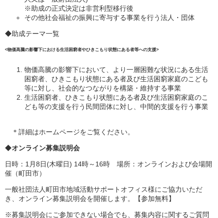
※助成の正式決定は非営利型移行後
その他社会福祉の振興に寄与する事業を行う法人・団体
◆助成テーマ一覧
<物価高騰の影響下における生活困窮者やひきこもり状態にある者等への支援>
物価高騰の影響下において、より一層困難な状況にある生活
困窮者、ひきこもり状態にある者及び生活困窮家庭のこども
等に対し、社会的なつながりを構築・維持する事業
生活困窮者、ひきこもり状態にある者及び生活困窮家庭のこ
ども等の支援を行う民間団体に対し、中間的支援を行う事業
＊詳細はホームページをご覧ください。
◆
オンライン募集説明会
日時：1月8日(木曜日) 14時～16時 場所：オンラインおよび会場開
催（町田市）
一般社団法人町田市地域活動サポートオフィス様にご協力いただ
き、オンライン募集説明会を開催します。
【参加無料】
※募集説明会にご参加できない場合でも、募集内容に関するご質問