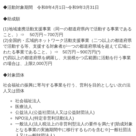
◆活動対象期間 令和8年4月1日~令和9年3月31日
◆助成額
(1)地域連携活動支援事業（同一の都道府県内で活動する事業である
こと。）⇒ 50万円～700万円
(2)全国的・広域的ネットワーク活動支援事業（二つ以上の都道府県
で活動する等、支援する対象者が一つの都道府県域を超えて広域に
わたる事業であること。）⇒ 50万円～900万円(*)
(*)四以上の都道府県を網羅し、大規模かつ広範囲に活動を行う事業
の場合は、上限2,000万円
◆対象団体
社会福祉の振興に寄与する事業を行う、営利を目的としない次の法
人又は団体
社会福祉法人
医療法人
公益法人(公益社団法人又は公益財団法人)
NPO法人(特定非営利活動法人)
一般法人(法人税法上の非営利型法人の要件を満たす[助成対象
となる事業の実施期間中に移行するものを含む※]一般社団法
人又は一般財団法人)