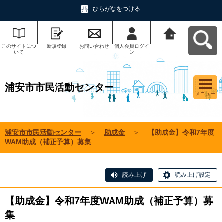
ひらがなをつける
このサイトにつ
新規登録
お問い合わせ
個人会員ログイ
浦安市市民活動
いて
ン
センターへ戻る
浦安市市民活動センター
メニュー
浦安市市民活動センター
＞
助成金
＞
【助成金】令和7年度
WAM助成（補正予算）募集
読み上げ
読み上げ設定
【助成金】令和7年度WAM助成（補正予算）募
集