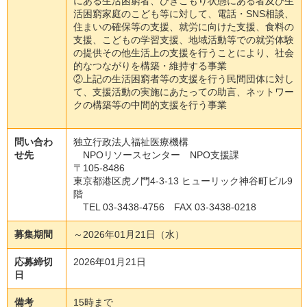
にある生活困窮者、ひきこもり状態にある者及び生
活困窮家庭のこども等に対して、電話・SNS相談、
住まいの確保等の支援、就労に向けた支援、食料の
支援、こどもの学習支援、地域活動等での就労体験
の提供その他生活上の支援を行うことにより、社会
的なつながりを構築・維持する事業
②上記の生活困窮者等の支援を行う民間団体に対し
て、支援活動の実施にあたっての助言、ネットワー
クの構築等の中間的支援を行う事業
問い合わ
独立行政法人福祉医療機構
せ先
NPOリソースセンター NPO支援課
〒105-8486
東京都港区虎ノ門4-3-13 ヒューリック神谷町ビル9
階
TEL 03-3438-4756 FAX 03-3438-0218
募集期間
～2026年01月21日（水）
応募締切
2026年01月21日
日
備考
15時まで