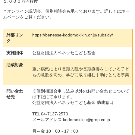
１,０００万円程度
＊オンライン説明会、個別相談会も承っております。詳しくはホー
ムページをご覧ください。
外部リン
https://benesse-kodomokikin.or.jp/subsidy/
ク
実施団体
公益財団法人ベネッセこども基金
助成対象
重い病気により長期入院や長期療養をしている子ど
もの意欲を高め、学びに取り組む手助けとなる事業
問い合わ
※個別相談会申し込み以外のお問い合わせについて
せ先
は下記にて承ります。
公益財団法人ベネッセこども基金 助成窓口
TEL 04-7137-2570
メールアドレス kodomokikin@grop.co.jp
月～金 10：00～17：00