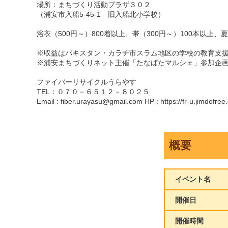
場所：まちづくり活動プラザ３０２
（浦安市入船5-45-1 旧入船北小学校）
浴衣（500円～）800着以上、帯（300円～）100本
※収益はパキスタン・カラチ市スラム地区の学校の教育支
※浦安まちづくりネット主催「たなばたマルシェ」参加企
ファイバーリサイクルうらやす
TEL：０７０－６５１２－８０２５
Email : fiber.urayasu@gmail.com HP : https://fr-u.jimdofree
概要
イベント名
開催日
開催時間