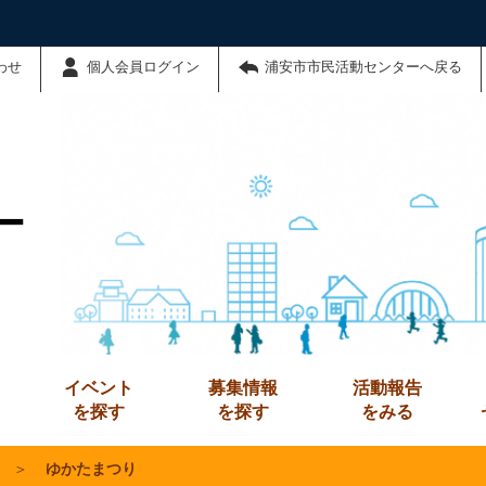
わせ
個人会員ログイン
浦安市市民活動センターへ戻る
ー
イベント
募集情報
活動報告
を探す
を探す
をみる
＞
ゆかたまつり