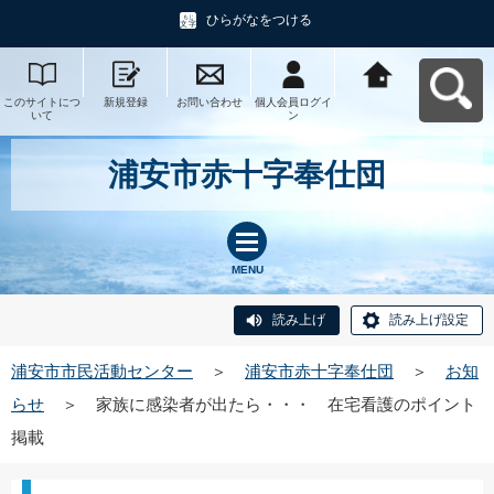
ひらがなをつける
このサイトにつ
新規登録
お問い合わせ
個人会員ログイ
浦安市市民活動
いて
ン
センターへ戻る
浦安市赤十字奉仕団
MENU
読み上げ
読み上げ設定
浦安市市民活動センター
＞
浦安市赤十字奉仕団
＞
お知
らせ
＞
家族に感染者が出たら・・・ 在宅看護のポイント
掲載