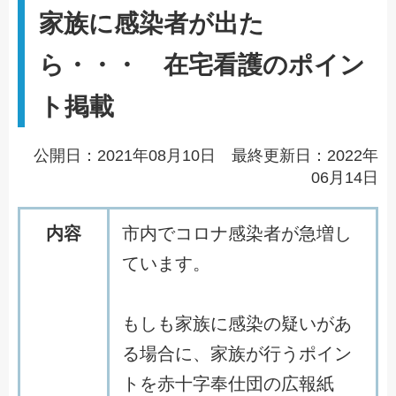
家族に感染者が出た
ら・・・ 在宅看護のポイン
ト掲載
公開日：2021年08月10日 最終更新日：2022年
06月14日
内容
市
内
で
コ
ロ
ナ
感
染
者
が
急
増
し
て
い
ま
す
。
も
し
も
家
族
に
感
染
の
疑
い
が
あ
る
場
合
に
、
家
族
が
行
う
ポ
イ
ン
ト
を
赤
十
字
奉
仕
団
の
広
報
紙