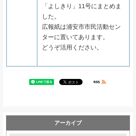
「
よ
し
き
り
」
1
1
号
に
ま
と
め
ま
し
た
。
広
報
紙
は
浦
安
市
市
民
活
動
セ
ン
タ
ー
に
置
い
て
あ
り
ま
す
。
ど
う
ぞ
活
用
く
だ
さ
い
。
アーカイブ