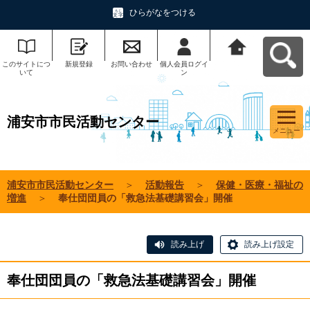
ひらがなをつける
このサイトにつ
新規登録
お問い合わせ
個人会員ログイ
浦安市市民活動
いて
ン
センターへ戻る
浦安市市民活動センター
メニュー
浦安市市民活動センター
＞
活動報告
＞
保健・医療・福祉の
増進
＞
奉仕団団員の「救急法基礎講習会」開催
読み上げ
読み上げ設定
奉仕団団員の「救急法基礎講習会」開催