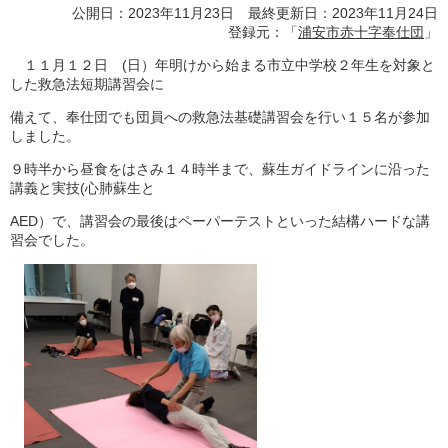
公開日：2023年11月23日 最終更新日：2023年11月24日
登録元：「
浦安市赤十字奉仕団
」
１１月１２日 (日）年明けから始まる市立中学校２年生を対象と
した救急法短期講習会に
備えて、奉仕団でも団員への救急法基礎講習会を行い１５名が参加
しました。
９時半から昼食をはさみ１４時半まで、蘇生ガイドラインに沿った
講義と実技(心肺蘇生と
AED）で、講習会の最後はペーパーテストといった結構ハードな講
習会でした。