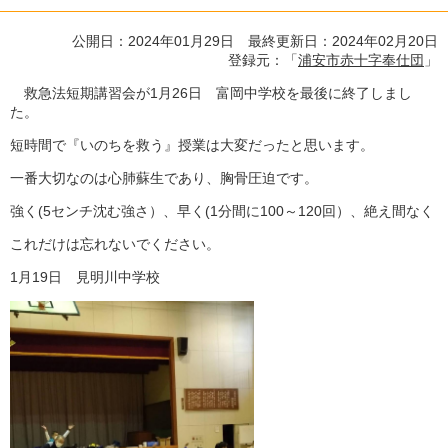
公開日：2024年01月29日 最終更新日：2024年02月20日
登録元：「
浦安市赤十字奉仕団
」
救急法短期講習会が1月26日 富岡中学校を最後に終了しまし
た。
短時間で『いのちを救う』授業は大変だったと思います。
一番大切なのは心肺蘇生であり、胸骨圧迫です。
強く(5センチ沈む強さ）、早く(1分間に100～120回）、絶え間なく
これだけは忘れないでください。
1月19日 見明川中学校