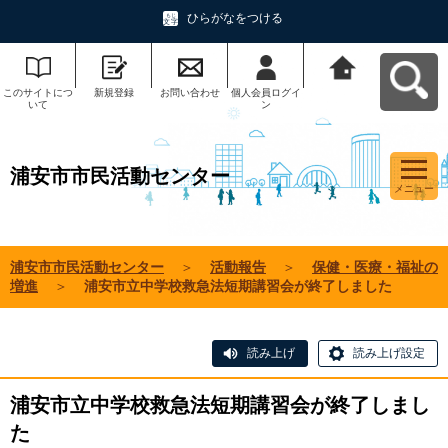
ひらがなをつける
このサイトにつ
新規登録
お問い合わせ
個人会員ログイ
浦安市市民活動
いて
ン
センターへ戻る
浦安市市民活動センター
メニュー
浦安市市民活動センター
＞
活動報告
＞
保健・医療・福祉の
増進
＞
浦安市立中学校救急法短期講習会が終了しました
読み上げ
読み上げ設定
浦安市立中学校救急法短期講習会が終了しまし
た