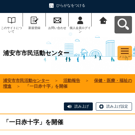
ひらがなをつける
このサイトにつ
新規登録
お問い合わせ
個人会員ログイ
浦安市市民活動
いて
ン
センターへ戻る
浦安市市民活動センター
メニュー
浦安市市民活動センター
＞
活動報告
＞
保健・医療・福祉の
増進
＞
「一日赤十字」を開催
読み上げ
読み上げ設定
「一日赤十字」を開催