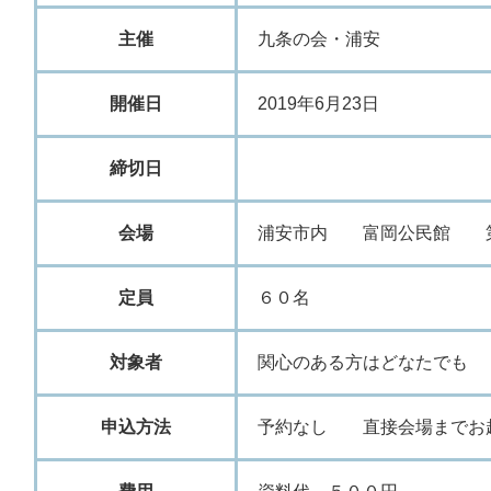
主催
九
条
の
会
・
浦
安
開催日
2
0
1
9
年
6
月
2
3
日
締切日
会場
浦
安
市
内
富
岡
公
民
館
定員
６
０
名
対象者
関
心
の
あ
る
方
は
ど
な
た
で
も
申込方法
予
約
な
し
直
接
会
場
ま
で
お