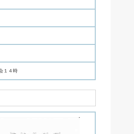
会
１
４
時