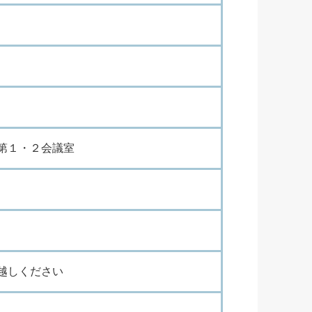
第
１
・
２
会
議
室
越
し
く
だ
さ
い