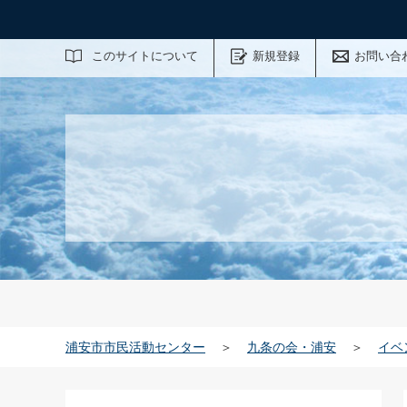
サイト内検索
このサイトについて
新規登録
お問い合
浦安市市民活動センター
＞
九条の会・浦安
＞
イベ