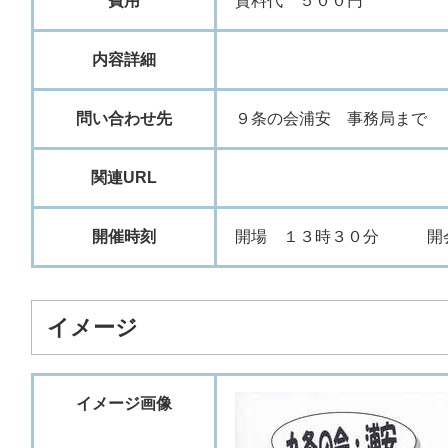
費用
資
料
代
５
０
０
円
内容詳細
問い合わせ先
９
条
の
会
浦
安
事
務
局
ま
で
関連URL
開催時刻
開
場
１
３
時
３
０
分
開
イメージ
イメージ画像