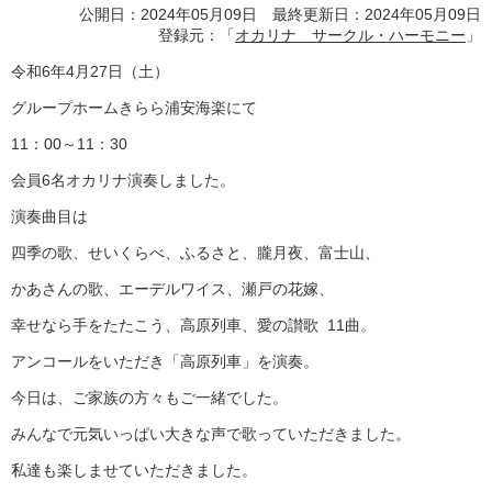
公開日：2024年05月09日 最終更新日：2024年05月09日
登録元：「
オカリナ サークル・ハーモニー
」
令和
6
年
4
月
27
日（土）
グループホームきらら浦安海楽にて
11
：
00
～
11
：
30
会員
6
名オカリナ演奏しました。
演奏曲目は
四季の歌、せいくらべ、ふるさと、朧月夜、富士山、
かあさんの歌、エーデルワイス、瀬戸の花嫁、
幸せなら手をたたこう、高原列車、愛の讃歌
11
曲。
アンコールをいただき「高原列車」を演奏。
今日は、ご家族の方々もご一緒でした。
みんなで元気いっぱい大きな声で歌っていただきました。
私達も楽しませていただきました。