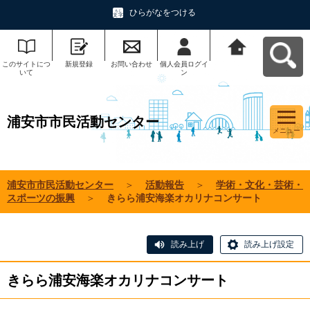
ひらがなをつける
このサイトにつ
新規登録
お問い合わせ
個人会員ログイ
浦安市市民活動
いて
ン
センターへ戻る
浦安市市民活動センター
メニュー
浦安市市民活動センター
＞
活動報告
＞
学術・文化・芸術・
スポーツの振興
＞
きらら浦安海楽オカリナコンサート
読み上げ
読み上げ設定
きらら浦安海楽オカリナコンサート