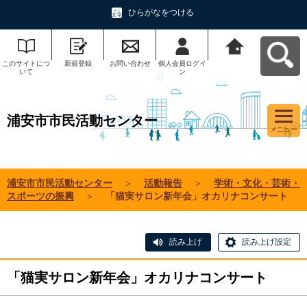
ひらがなをつける
このサイトにつ
新規登録
お問い合わせ
個人会員ログイ
浦安市市民活動
いて
ン
センターへ戻る
浦安市市民活動センター
メニュー
浦安市市民活動センター
＞
活動報告
＞
学術・文化・芸術・
スポーツの振興
＞
「猫実サロン新年会」オカリナコンサート
読み上げ
読み上げ設定
「猫実サロン新年会」オカリナコンサート