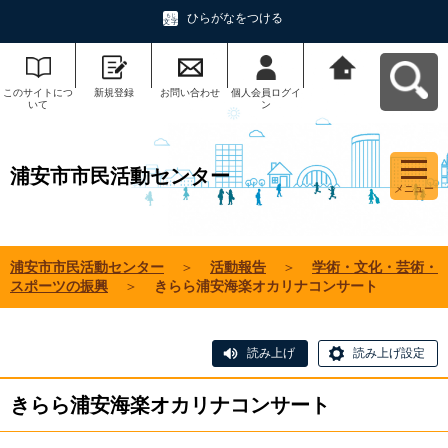
ひらがなをつける
このサイトにつ
新規登録
お問い合わせ
個人会員ログイ
浦安市市民活動
いて
ン
センターへ戻る
浦安市市民活動センター
メニュー
浦安市市民活動センター
＞
活動報告
＞
学術・文化・芸術・
スポーツの振興
＞
きらら浦安海楽オカリナコンサート
読み上げ
読み上げ設定
きらら浦安海楽オカリナコンサート