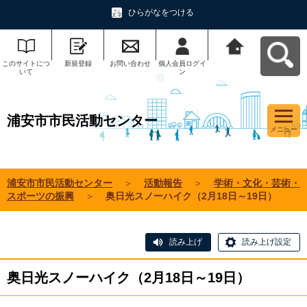
ひらがなをつける
このサイトにつ
新規登録
お問い合わせ
個人会員ログイ
浦安市市民活動
いて
ン
センターへ戻る
浦安市市民活動センター
メニュー
浦安市市民活動センター
＞
活動報告
＞
学術・文化・芸術・
スポーツの振興
＞
奥日光スノーハイク（2月18日～19日）
読み上げ
読み上げ設定
奥日光スノーハイク（2月18日～19日）