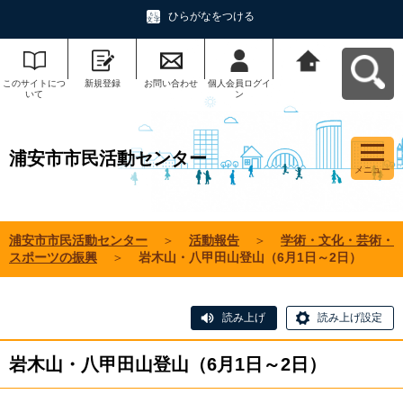
ひらがなをつける
このサイトにつ
新規登録
お問い合わせ
個人会員ログイ
浦安市市民活動
いて
ン
センターへ戻る
浦安市市民活動センター
メニュー
浦安市市民活動センター
＞
活動報告
＞
学術・文化・芸術・
スポーツの振興
＞
岩木山・八甲田山登山（6月1日～2日）
読み上げ
読み上げ設定
岩木山・八甲田山登山（6月1日～2日）