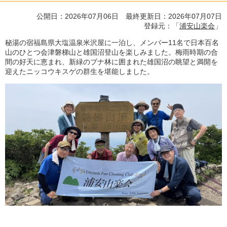
公開日：2026年07月06日 最終更新日：2026年07月07日
登録元：「
浦安山楽会
」
秘湯の宿福島県大塩温泉米沢屋に一泊し、メンバー11名で日本百名
山のひとつ会津磐梯山と雄国沼登山を楽しみました。梅雨時期の合
間の好天に恵まれ、新緑のブナ林に囲まれた雄国沼の眺望と満開を
迎えたニッコウキスゲの群生を堪能しました。