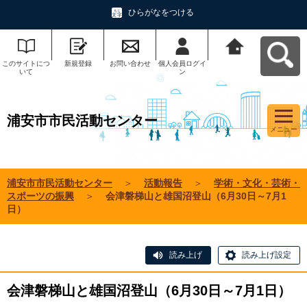
ひらがなをつける
このサイトにつ
新規登録
お問い合わせ
個人会員ログイ
浦安市市民活動
いて
ン
センターへ戻る
浦安市市民活動センター
メニュー
浦安市市民活動センター
＞
活動報告
＞
学術・文化・芸術・
スポーツの振興
＞
会津磐梯山と雄国沼登山（6月30日～7月1
日）
読み上げ
読み上げ設定
会津磐梯山と雄国沼登山（6月30日～7月1日）