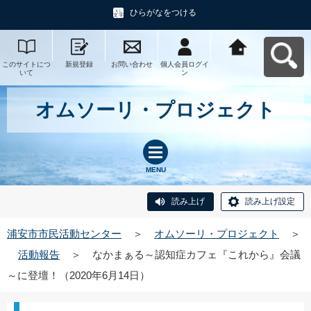
ひらがなをつける
このサイトにつ
新規登録
お問い合わせ
個人会員ログイ
浦安市市民活動
いて
ン
センターへ戻る
オムソーリ・プロジェクト
MENU
読み上げ
読み上げ設定
浦安市市民活動センター
＞
オムソーリ・プロジェクト
＞
活動報告
＞
なかまぁる～認知症カフェ『これから』会議
～に登壇！（2020年6月14日）