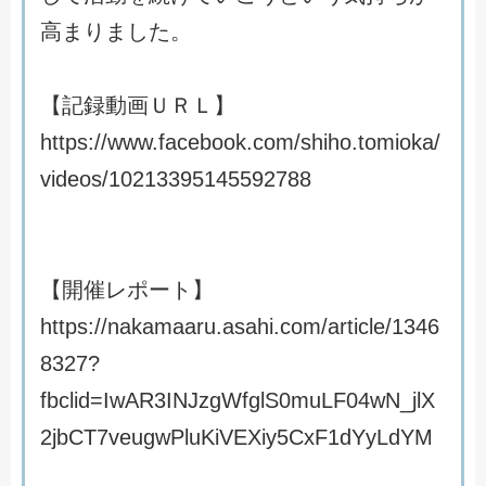
高
ま
り
ま
し
た
。
【
記
録
動
画
Ｕ
Ｒ
Ｌ
】
h
t
t
p
s
:
/
/
w
w
w
.
f
a
c
e
b
o
o
k
.
c
o
m
/
s
h
i
h
o
.
t
o
m
i
o
k
a
/
v
i
d
e
o
s
/
1
0
2
1
3
3
9
5
1
4
5
5
9
2
7
8
8
【
開
催
レ
ポ
ー
ト
】
h
t
t
p
s
:
/
/
n
a
k
a
m
a
a
r
u
.
a
s
a
h
i
.
c
o
m
/
a
r
t
i
c
l
e
/
1
3
4
6
8
3
2
7
?
f
b
c
l
i
d
=
I
w
A
R
3
I
N
J
z
g
W
f
g
l
S
0
m
u
L
F
0
4
w
N
_
j
l
X
2
j
b
C
T
7
v
e
u
g
w
P
l
u
K
i
V
E
X
i
y
5
C
x
F
1
d
Y
y
L
d
Y
M