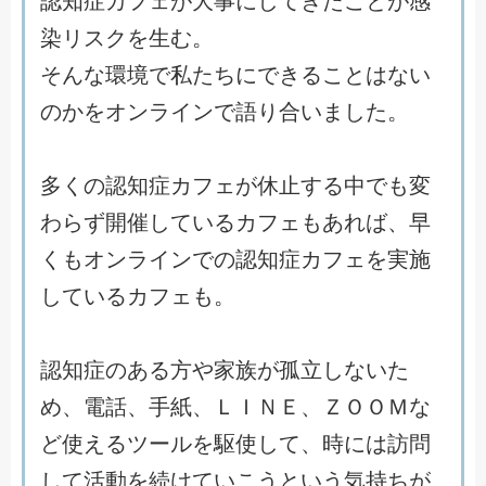
認
知
症
カ
フ
ェ
が
大
事
に
し
て
き
た
こ
と
が
感
染
リ
ス
ク
を
生
む
。
そ
ん
な
環
境
で
私
た
ち
に
で
き
る
こ
と
は
な
い
の
か
を
オ
ン
ラ
イ
ン
で
語
り
合
い
ま
し
た
。
多
く
の
認
知
症
カ
フ
ェ
が
休
止
す
る
中
で
も
変
わ
ら
ず
開
催
し
て
い
る
カ
フ
ェ
も
あ
れ
ば
、
早
く
も
オ
ン
ラ
イ
ン
で
の
認
知
症
カ
フ
ェ
を
実
施
し
て
い
る
カ
フ
ェ
も
。
認
知
症
の
あ
る
方
や
家
族
が
孤
立
し
な
い
た
め
、
電
話
、
手
紙
、
Ｌ
Ｉ
Ｎ
Ｅ
、
Ｚ
Ｏ
Ｏ
Ｍ
な
ど
使
え
る
ツ
ー
ル
を
駆
使
し
て
、
時
に
は
訪
問
し
て
活
動
を
続
け
て
い
こ
う
と
い
う
気
持
ち
が