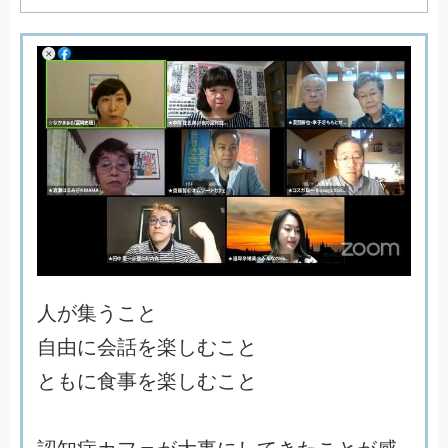
人
が
集
う
こ
と
自
由
に
会
話
を
楽
し
む
こ
と
と
も
に
食
事
を
楽
し
む
こ
と