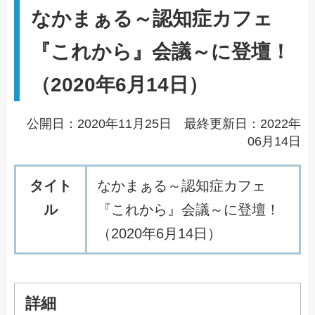
なかまぁる～認知症カフェ
『これから』会議～に登壇！
（2020年6月14日）
公開日：2020年11月25日 最終更新日：2022年
06月14日
タイト
な
か
ま
ぁ
る
～
認
知
症
カ
フ
ェ
ル
『
こ
れ
か
ら
』
会
議
～
に
登
壇
！
（
2
0
2
0
年
6
月
1
4
日
）
詳細