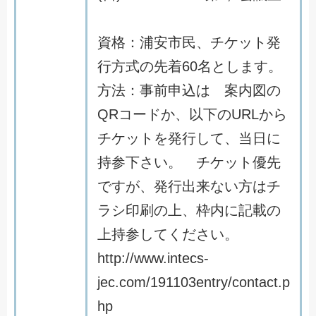
資
格
：
浦
安
市
民
、
チ
ケ
ッ
ト
発
行
方
式
の
先
着
6
0
名
と
し
ま
す
。
方
法
：
事
前
申
込
は
案
内
図
の
Q
R
コ
ー
ド
か
、
以
下
の
U
R
L
か
ら
チ
ケ
ッ
ト
を
発
行
し
て
、
当
日
に
持
参
下
さ
い
。
チ
ケ
ッ
ト
優
先
で
す
が
、
発
行
出
来
な
い
方
は
チ
ラ
シ
印
刷
の
上
、
枠
内
に
記
載
の
上
持
参
し
て
く
だ
さ
い
。
h
t
t
p
:
/
/
w
w
w
.
i
n
t
e
c
s
-
j
e
c
.
c
o
m
/
1
9
1
1
0
3
e
n
t
r
y
/
c
o
n
t
a
c
t
.
p
h
p