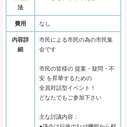
法
費用
な
し
内容詳
市
民
に
よ
る
市
民
の
為
の
市
民
集
細
会
で
す
市
民
の
皆
様
の
提
案
・
疑
問
・
不
安
を
昇
華
す
る
た
め
の
全
員
対
話
型
イ
ベ
ン
ト
！
ど
な
た
で
も
ご
参
加
下
さ
い
主
な
討
議
内
容
：
●
議
会
は
行
政
の
ﾁ
ｪ
ｯ
ｸ
機
能
か
ら
程