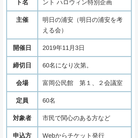
ト名
ント ハロウィン特別企画
主催
明
日
の
浦
安
（
明
日
の
浦
安
を
考
え
る
会
）
開催日
2
0
1
9
年
1
1
月
3
日
締切日
6
0
名
に
な
り
次
第
。
会場
富
岡
公
民
館
第
１
、
２
会
議
室
定員
6
0
名
対象者
市
民
で
関
心
の
あ
る
方
な
ど
申込方
W
e
b
か
ら
チ
ケ
ッ
ト
発
行