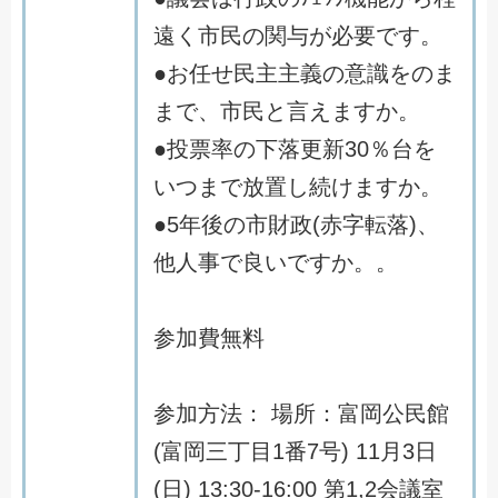
遠
く
市
民
の
関
与
が
必
要
で
す
。
●
お
任
せ
民
主
主
義
の
意
識
を
の
ま
ま
で
、
市
民
と
言
え
ま
す
か
。
●
投
票
率
の
下
落
更
新
3
0
％
台
を
い
つ
ま
で
放
置
し
続
け
ま
す
か
。
●
5
年
後
の
市
財
政
(
赤
字
転
落
)
、
他
人
事
で
良
い
で
す
か
。
。
参
加
費
無
料
参
加
方
法
：
場
所
：
富
岡
公
民
館
(
富
岡
三
丁
目
1
番
7
号
)
1
1
月
3
日
(
日
)
1
3
:
3
0
-
1
6
:
0
0
第
1
,
2
会
議
室