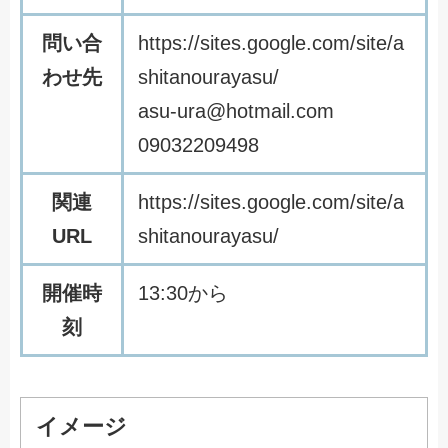
問い合
h
t
t
p
s
:
/
/
s
i
t
e
s
.
g
o
o
g
l
e
.
c
o
m
/
s
i
t
e
/
a
わせ先
s
h
i
t
a
n
o
u
r
a
y
a
s
u
/
a
s
u
-
u
r
a
@
h
o
t
m
a
i
l
.
c
o
m
0
9
0
3
2
2
0
9
4
9
8
関連
h
t
t
p
s
:
/
/
s
i
t
e
s
.
g
o
o
g
l
e
.
c
o
m
/
s
i
t
e
/
a
URL
s
h
i
t
a
n
o
u
r
a
y
a
s
u
/
開催時
1
3
:
3
0
か
ら
刻
イメージ