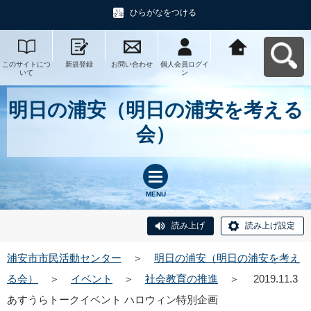
ひらがなをつける
このサイトにつ
新規登録
お問い合わせ
個人会員ログイ
浦安市市民活動
いて
ン
センターへ戻る
明日の浦安（明日の浦安を考える
会）
MENU
読み上げ
読み上げ設定
浦安市市民活動センター
＞
明日の浦安（明日の浦安を考え
る会）
＞
イベント
＞
社会教育の推進
＞
2019.11.3
あすうらトークイベント ハロウィン特別企画