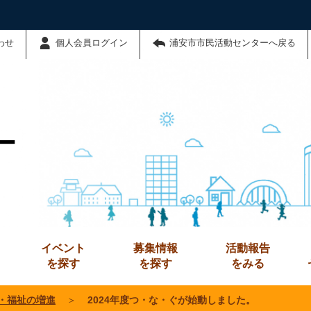
わせ
個人会員ログイン
浦安市市民活動センターへ戻る
ー
イベント
募集情報
活動報告
を探す
を探す
をみる
・福祉の増進
＞
2024年度つ・な・ぐが始動しました。