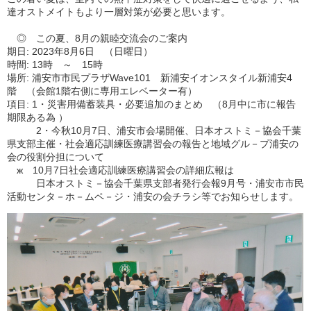
達オストメイトもより一層対策が必要と思います。
◎ この夏、8月の親睦交流会のご案内
期日: 2023年8月6日 （日曜日）
時間: 13時 ～ 15時
場所: 浦安市市民プラザWave101 新浦安イオンスタイル新浦安4
階 （会館1階右側に専用エレベーター有）
項目: 1・災害用備蓄装具・必要追加のまとめ （8月中に市に報告
期限ある為 ）
2・今秋10月7日、浦安市会場開催、日本オストミ－協会千葉
県支部主催・社会適応訓練医療講習会の報告と地域グル－プ浦安の
会の役割分担について
ж 10月7日社会適応訓練医療講習会の詳細広報は
日本オストミ－協会千葉県支部者発行会報9月号・浦安市市民
活動センタ－ホ－ムペ－ジ・浦安の会チラシ等でお知らせします。