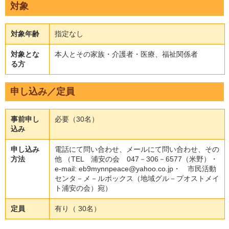
対象
対象年齢
指定なし
対象とな
本人とその家族・介護者・医療、福祉関係者
る方
申し込み／定員
事前申し
必要（30名）
込み
申し込み
電話にて問い合わせ、メールにて問い合わせ、その
方法
他 （TEL 浦安の会 047－306－6577（米野）・
e-mail: eb9mynnpeace@yahoo.co.jp・ 市民活動
センタ－メ－ルボックス（地域グル－プオストメイ
ト浦安の会）宛）
定員
有り（ 30名）