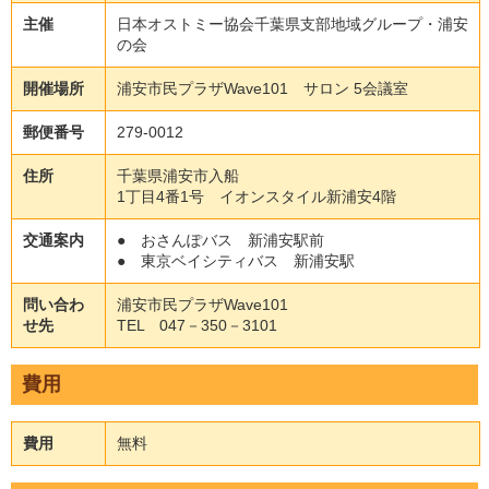
主催
日本オストミー協会千葉県支部地域グループ・浦安
の会
開催場所
浦安市民プラザWave101 サロン 5会議室
郵便番号
279-0012
住所
千葉県浦安市入船
1丁目4番1号 イオンスタイル新浦安4階
交通案内
● おさんぽバス 新浦安駅前
● 東京ベイシティバス 新浦安駅
問い合わ
浦安市民プラザWave101
せ先
TEL 047－350－3101
費用
費用
無料