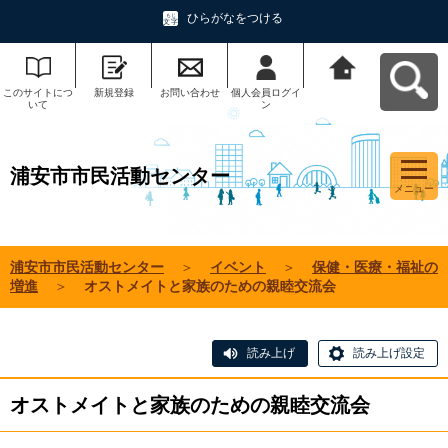
ひらがなをつける
このサイトにつ
新規登録
お問い合わせ
個人会員ログイ
浦安市市民活動
いて
ン
センターへ戻る
浦安市市民活動センター
メニュー
浦安市市民活動センター
＞
イベント
＞
保健・医療・福祉の
増進
＞
オストメイトと家族のための親睦交流会
読み上げ
読み上げ設定
オストメイトと家族のための親睦交流会