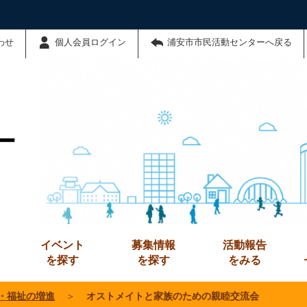
わせ
個人会員ログイン
浦安市市民活動センターへ戻る
ー
イベント
募集情報
活動報告
を探す
を探す
をみる
・福祉の増進
＞
オストメイトと家族のための親睦交流会