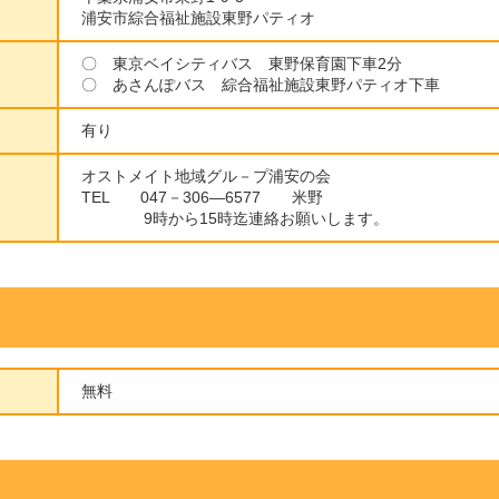
浦安市綜合福祉施設東野パティオ
〇 東京ベイシティバス 東野保育園下車2分
〇 あさんぽバス 綜合福祉施設東野パティオ下車
有り
オストメイト地域グル－プ浦安の会
TEL 047－306―6577 米野
9時から15時迄連絡お願いします。
無料