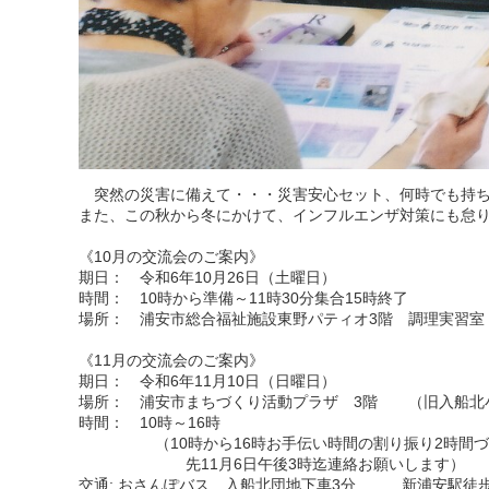
突然の災害に備えて・・・災害安心セット、何時でも持ち
また、この秋から冬にかけて、インフルエンザ対策にも怠
《10月の交流会のご案内》
期日： 令和6年10月26日（土曜日）
時間： 10時から準備～11時30分集合15時終了
場所： 浦安市総合福祉施設東野パティオ3階 調理実習室
《11月の交流会のご案内》
期日： 令和6年11月10日（日曜日）
場所： 浦安市まちづくり活動プラザ 3階 （旧入船北
時間： 10時～16時
（10時から16時お手伝い時間の割り振り2時間づつ
先11月6日午後3時迄連絡お願いします）
交通: おさんぽバス 入船北団地下車3分 新浦安駅徒歩