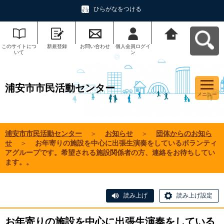
ひらがなをつける
このサイトにつ
新規登録
お問い合わせ
個人会員ログイ
浦安市市民活動
いて
ン
センターへ戻る
浦安市市民活動センター
メニュー
浦安市市民活動センター
＞
お知らせ
＞
団体からのお知ら
せ
＞
お年寄りの施設を中心に出張生演奏をしているボランティ
アグループです。希望される施設関係者の方、連絡をお待ちしてい
ます。。
読み上げ
読み上げ設定
お年寄りの施設を中心に出張生演奏をしている