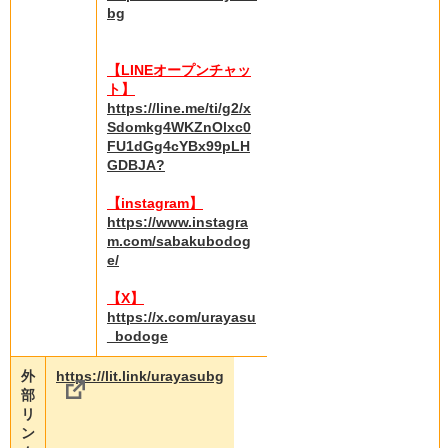
bg
【LINEオープンチャッ
ト】
https://line.me/ti/g2/x
Sdomkg4WKZnOlxc0
FU1dGg4cYBx99pLH
GDBJA?
【instagram】
https://www.instagra
m.com/sabakubodog
e/
【X】
https://x.com/urayasu
_bodoge
外
https://lit.link/urayasubg
部
リ
ン