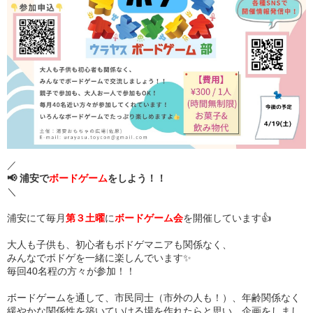
／
📢 浦安で
ボードゲーム
をしよう！！
＼
浦安にて毎月
第３土曜
に
ボードゲーム会
を開催しています👍
大人も子供も、初心者もボドゲマニアも関係なく、
みんなでボドゲを一緒に楽しんでいます✨
毎回40名程の方々が参加！！
ボードゲームを通して、市民同士（市外の人も！）、年齢関係なく
緩やかな関係性を築いていける場を作れたらと思い、企画をしまし