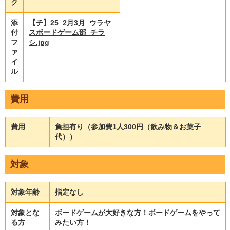
ク
添
【チ】25_2月3月_ウラヤ
付
スボードゲーム部_チラ
フ
シ.jpg
ァ
イ
ル
費用
費用
負担有り（参加費1人300円（飲み物＆お菓子
代））
対象
対象年齢
指定なし
対象とな
ボードゲームが大好きな方！ボードゲームをやって
る方
みたい方！