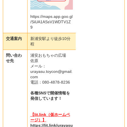
https://maps.app.goo.gl
/SiUA1ASsV1WDTV1Z
9
交通案内
新浦安駅より徒歩10分
程
問い合わ
浦安おもちゃの広場
せ先
佐原
メール：
urayasu.toycon@gmail.
com
電話：080-4878-8236
各種SNSで開催情報を
発信しています！
【lit.link（仮ホームペ
ージ）】
https://lit.link/urayasu