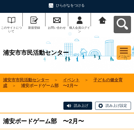
ひらがなをつける
このサイトにつ
新規登録
お問い合わせ
個人会員ログイ
浦安市市民活動
いて
ン
センターへ戻る
浦安市市民活動センター
メニュー
浦安市市民活動センター
＞
イベント
＞
子どもの健全育
成
＞
浦安ボードゲーム部 〜2月〜
読み上げ
読み上げ設定
浦安ボードゲーム部 〜2月〜