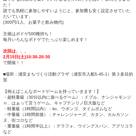
た！
誰でも気軽に参加しやすいようにと、参加費も安く設定させていた
だいています。
(300円/1人、お菓子と飲み物代)
主催はボドゲ500種持ち！
毎月いろんなボドゲでたっぷり楽しめます！
次回は、、、
2月15日(土)10:30-20:30
で開催！！
■場所：浦安まちづくり活動プラザ（浦安市入船5-45-1）第３多目的
室
【例えばこんなボードゲームを持っていきます！】
・超軽量級（30分以内に遊べるゲーム）：ドブル、ナンジャモンジ
ャ、はぁって言うゲーム、キャプテンリノ巨大版など
・軽量級（1時間以内）：ito、ウボンゴ、タイムボムなど
・中量級（1時間前後）：チャレンジャーズ、カタン、カルカソン
ヌ、街コロなど
・重量級（1時間半以上）：テラフォ、ウイングスパン、アグリコラ
など