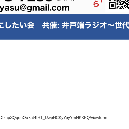
WKbnDfxnpSQqeoOa7at4IH1_UwpHCKyYpyYmNKKFQ/viewform