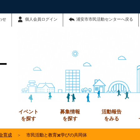
わせ
個人会員ログイン
浦安市市民活動センターへ戻る
ー
イベント
募集情報
活動報告
を探す
を探す
をみる
全育成
＞
市民活動と教育✖️学びの共同体