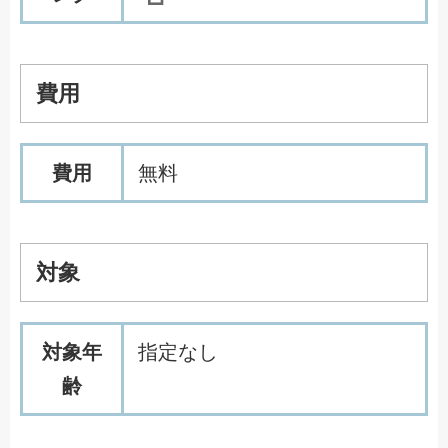
費用
費用
無料
対象
対象年
指定なし
齢