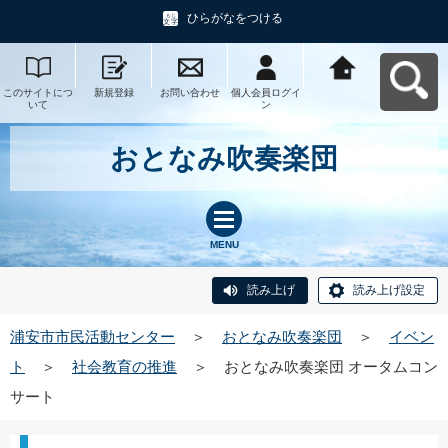
ひらがなをつける
このサイトにつ
新規登録
お問い合わせ
個人会員ログイ
浦安市市民活動
いて
ン
センターへ戻る
おとなみ吹奏楽団
MENU
読み上げ
読み上げ設定
浦安市市民活動センター
＞
おとなみ吹奏楽団
＞
イベン
ト
＞
社会教育の推進
＞
おとなみ吹奏楽団 オータムコン
サート