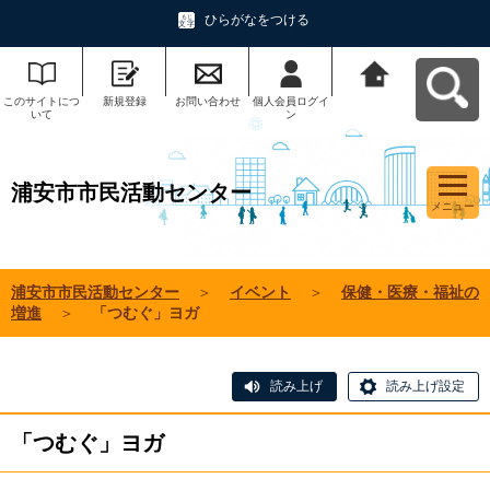
ひらがなをつける
このサイトにつ
新規登録
お問い合わせ
個人会員ログイ
浦安市市民活動
いて
ン
センターへ戻る
浦安市市民活動センター
メニュー
浦安市市民活動センター
＞
イベント
＞
保健・医療・福祉の
増進
＞
「つむぐ」ヨガ
読み上げ
読み上げ設定
「つむぐ」ヨガ