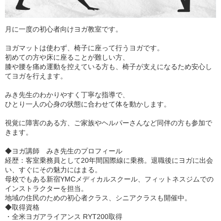
月に一度の初心者向けヨガ教室です。
ヨガマットは使わず、椅子に座って行うヨガです。
初めての方や床に座ることが難しい方、
膝や腰を痛め運動を控えている方も、椅子が支えになるため安心し
てヨガを行えます。
みき先生のわかりやすく丁寧な指導で、
ひとり一人の心身の状態に合わせて体を動かします。
視覚に障害のある方、ご家族やヘルパーさんなど同伴の方も参加で
きます。
◆ヨガ講師 みき先生のプロフィール
経歴：客室乗務員として20年間国際線に乗務。退職後にヨガに出会
い、すぐにその魅力にはまる。
母校でもある新宿YMCメディカルスクール、フィットネスジムでの
インストラクターを担当。
地域の住民のための初心者クラス、シニアクラスも開催中。
◆取得資格
・全米ヨガアライアンス RYT200取得