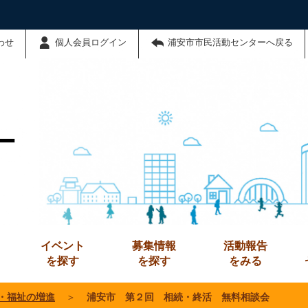
わせ
個人会員ログイン
浦安市市民活動センターへ戻る
ー
イベント
募集情報
活動報告
を探す
を探す
をみる
・福祉の増進
＞
浦安市 第２回 相続・終活 無料相談会