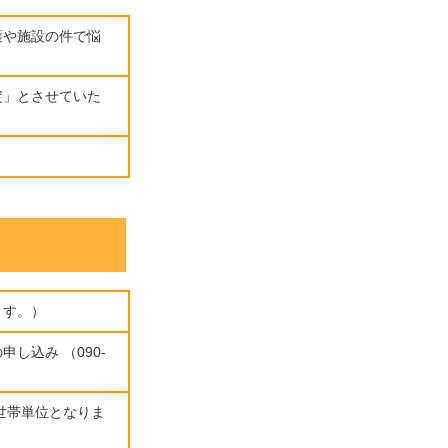
護や施設の件で悩
定」とさせていた
ます。）
し込み （090-
世帯単位となりま