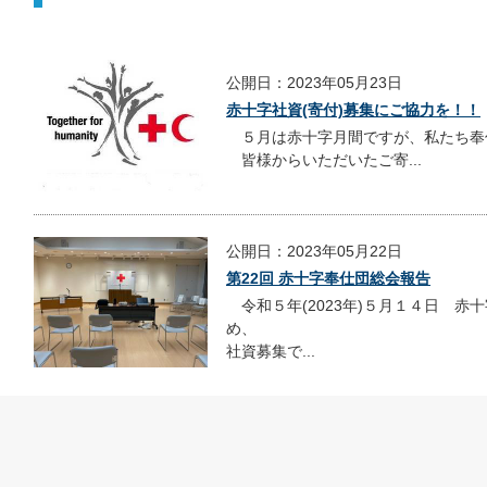
公開日：2023年05月23日
赤十字社資(寄付)募集にご協力を！！
５月は赤十字月間ですが、私たち奉
皆様からいただいたご寄...
公開日：2023年05月22日
第22回 赤十字奉仕団総会報告
令和５年(2023年)５月１４日 赤
め、
社資募集で...