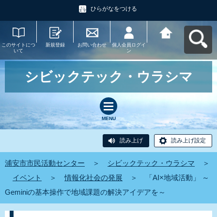
ひらがなをつける
このサイトにつ
新規登録
お問い合わせ
個人会員ログイ
浦安市市民活動
いて
ン
センターへ戻る
シビックテック・ウラシマ
MENU
読み上げ
読み上げ設定
浦安市市民活動センター
＞
シビックテック・ウラシマ
＞
イベント
＞
情報化社会の発展
＞
「AI×地域活動」 ～
Geminiの基本操作で地域課題の解決アイデアを～