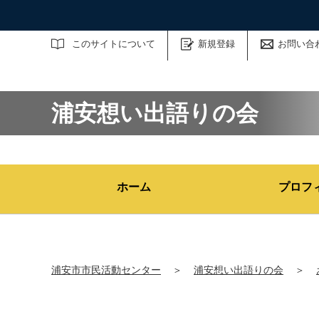
サイト内検索
このサイトについて
新規登録
お問い合
浦安想い出語りの会
ホーム
プロフ
浦安市市民活動センター
＞
浦安想い出語りの会
＞