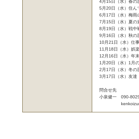
4
月
1
5
日
（
水
）
春
の
5
月
2
0
日
（
水
）
住
ん
6
月
1
7
日
（
水
）
梅
雨
7
月
1
5
日
（
水
）
夏
の
8
月
1
9
日
（
水
）
戦
中
9
月
1
6
日
（
水
）
秋
の
1
0
月
2
1
日
（
水
）
仕
1
1
月
1
8
日
（
水
）
娯
1
2
月
1
6
日
（
水
）
年
1
月
2
0
日
（
水
）
1
月
2
月
1
7
日
（
水
）
冬
の
3
月
1
7
日
（
水
）
友
達
問
合
せ
先
小
泉
健
一
0
9
0
-
8
0
2
k
e
n
k
o
i
z
u