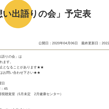
想い出語りの会」予定表
公開日：2020年04月06日 最終更新日：2022
出
語
り
の
会
」
は
れ
ま
す
。
止
と
な
る
こ
と
が
あ
り
ま
す
★
★
は
お
問
い
合
わ
せ
下
さ
い
★
★
曜
日
2
：
4
5
階
視
聴
覚
室
（
5
月
未
定
2
月
健
康
セ
ン
タ
ー
）