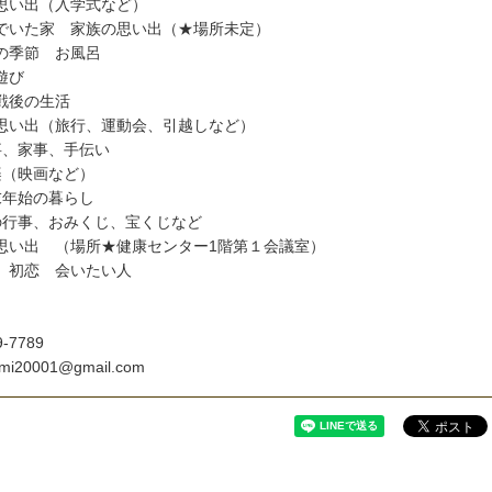
思
い
出
（
入
学
式
な
ど
）
で
い
た
家
家
族
の
思
い
出
（
★
場
所
未
定
）
の
季
節
お
風
呂
遊
び
戦
後
の
生
活
思
い
出
（
旅
行
、
運
動
会
、
引
越
し
な
ど
）
事
、
家
事
、
手
伝
い
楽
（
映
画
な
ど
）
末
年
始
の
暮
ら
し
の
行
事
、
お
み
く
じ
、
宝
く
じ
な
ど
思
い
出
（
場
所
★
健
康
セ
ン
タ
ー
1
階
第
１
会
議
室
）
初
恋
会
い
た
い
人
9
-
7
7
8
9
m
i
2
0
0
0
1
@
g
m
a
i
l
.
c
o
m