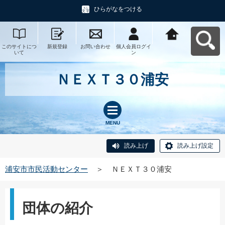
ひらがなをつける
このサイトにつ
新規登録
お問い合わせ
個人会員ログイ
浦安市市民活動
いて
ン
センターへ戻る
ＮＥＸＴ３０浦安
MENU
読み上げ
読み上げ設定
浦安市市民活動センター
＞
ＮＥＸＴ３０浦安
団体の紹介