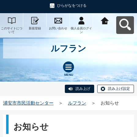
ひらがなをつける
このサイトにつ
新規登録
お問い合わせ
個人会員ログイ
浦安市市民活動
いて
ン
センターへ戻る
ルフラン
MENU
読み上げ
読み上げ設定
浦安市市民活動センター
＞
ルフラン
＞
お知らせ
お知らせ