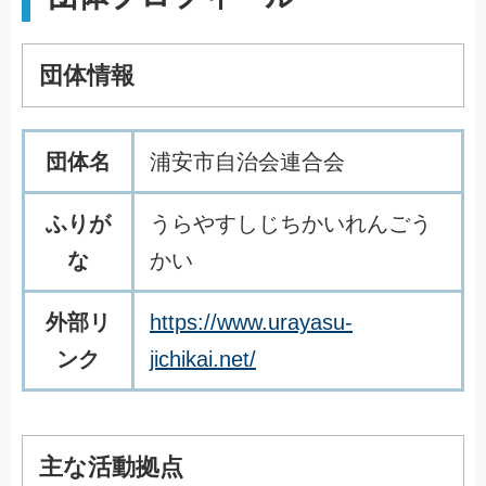
団体情報
団体名
浦安市自治会連合会
ふりが
うらやすしじちかいれんごう
な
かい
外部リ
https://www.urayasu-
ンク
jichikai.net/
主な活動拠点