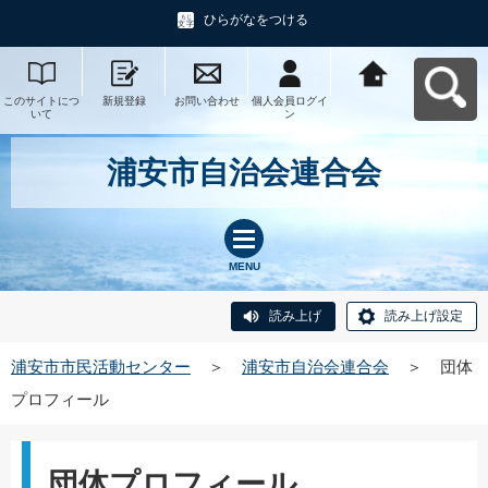
ひらがなをつける
このサイトにつ
新規登録
お問い合わせ
個人会員ログイ
浦安市市民活動
いて
ン
センターへ戻る
浦安市自治会連合会
MENU
読み上げ
読み上げ設定
浦安市市民活動センター
＞
浦安市自治会連合会
＞
団体
プロフィール
団体プロフィール