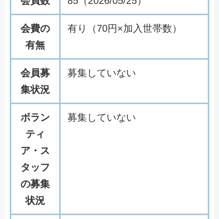
会員数
85（2026/05/25）
会費の
有り（70円×加入世帯数）
有無
会員募
募集していない
集状況
ボラン
募集していない
ティ
ア・ス
タッフ
の募集
状況