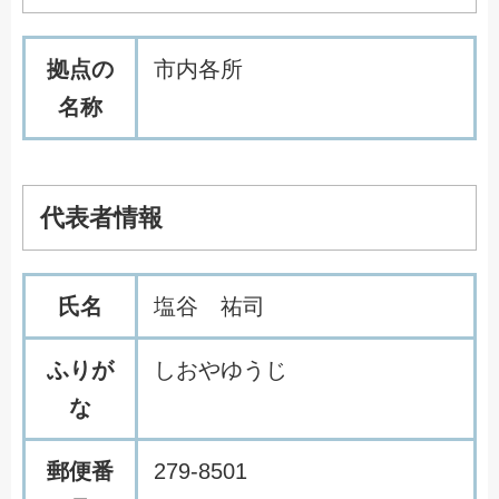
拠点の
市内各所
名称
代表者情報
氏名
塩谷 祐司
ふりが
しおやゆうじ
な
郵便番
279-8501