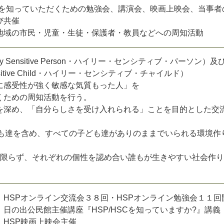
SCを知っていただくための勉強会、講演会、映画上映会、当事者
び共催
地域の市民・児童・生徒・保護者・教員などへの周知活動
ly Sensitive Person・ハイリー・センシティブ・パーソン）及
ensitive Child・ハイリー・センシティブ・チャイルド）
に感受性が強く敏感な気質もった人」を
くための周知活動を行う。
を深め、「自分らしさを受け入れられる」ことを目的とした交
ども達を含め、すべての子ども達がありのままでいられる環境作
Cに限らず、それぞれの個性を認め合い誰もが生きやすい社会作
SPオンライン交流会３８回・HSPオンライン勉強会１１回
の出公民館主催講座『HSP/HSCを知っていますか?』講義
HSP映画上映会主催