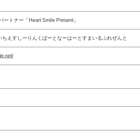
トナー「Heart Smile Present」
いちえすしーりんくぱーとなーはーとすまいるぷれぜんと
te.net/