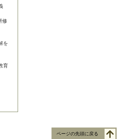
義
研修
解を
教育
ページの先頭に戻る