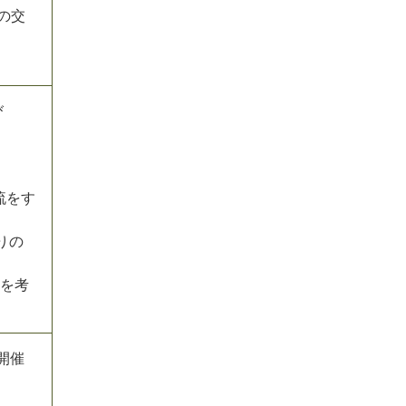
の交
び
流をす
りの
りを考
開催