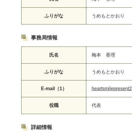
ふりがな
うめもとかおり
事務局情報
氏名
梅本 香理
ふりがな
うめもとかおり
E-mail（1）
heartsmilepresen
役職
代表
詳細情報