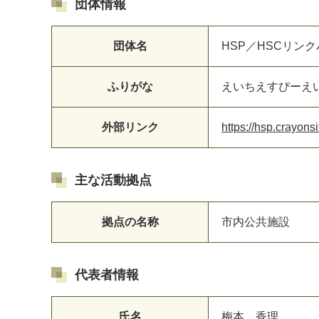
団体情報
団体名
HSP／HSCリンクパー
ふりがな
えいちえすぴーえ
外部リンク
https://hsp.crayonsi
マイメディア検索
主な活動拠点
拠点の名称
市内公共施設
代表者情報
氏名
梅本 香理