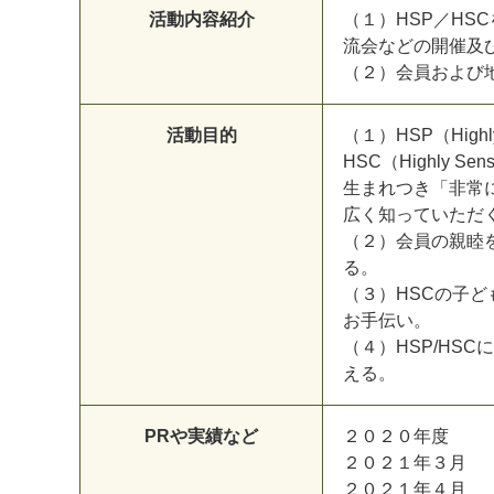
活動内容紹介
（１）HSP／H
流会などの開催及
（２）会員および
活動目的
（１）HSP（High
HSC（Highly S
生まれつき「非常
広く知っていただ
（２）会員の親睦
る。
（３）HSCの子
お手伝い。
（４）HSP/HS
える。
PRや実績など
２０２０年度 H
２０２１年３月 日
２０２１年４月 