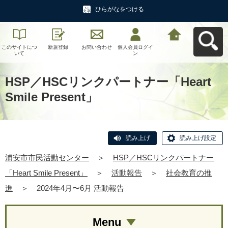
ひらがなをつける
このサイトにつ
新規登録
お問い合わせ
個人会員ログイ
浦安市市民活動
いて
ン
センターへ戻る
HSP／HSCリンクパートナー「Heart
Smile Present」
読み上げ
読み上げ設定
浦安市市民活動センター
＞
HSP／HSCリンクパートナー
「Heart Smile Present」
＞
活動報告
＞
社会教育の推
進
＞
2024年4月〜6月 活動報告
Menu