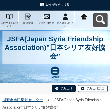
ひらがなをつける
このサイトにつ
新規登録
お問い合わせ
個人会員ログイ
浦安市市民活動
いて
ン
センターへ戻る
JSFA(Japan Syria Friendship
Association)”日本シリア友好協
会”
MENU
読み上げ
読み上げ設定
浦安市市民活動センター
＞
JSFA(Japan Syria Friendship
Association)”日本シリア友好協会”