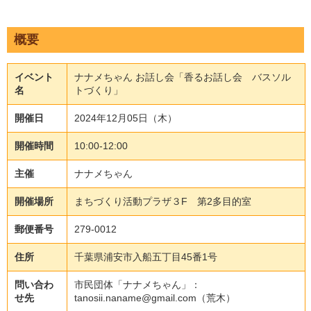
概要
イベント
ナナメちゃん お話し会「香るお話し会 バスソル
名
トづくり」
開催日
2024年12月05日（木）
開催時間
10:00-12:00
主催
ナナメちゃん
開催場所
まちづくり活動プラザ３F 第2多目的室
郵便番号
279-0012
住所
千葉県浦安市入船五丁目45番1号
問い合わ
市民団体「ナナメちゃん」：
せ先
tanosii.naname@gmail.com（荒木）