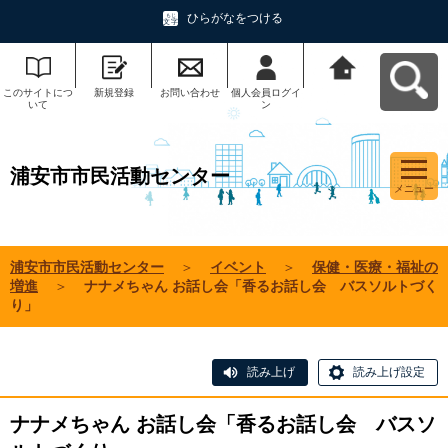
ひらがなをつける
このサイトにつ
新規登録
お問い合わせ
個人会員ログイ
浦安市市民活動
いて
ン
センターへ戻る
浦安市市民活動センター
メニュー
浦安市市民活動センター
＞
イベント
＞
保健・医療・福祉の
増進
＞
ナナメちゃん お話し会「香るお話し会 バスソルトづく
り」
読み上げ
読み上げ設定
ナナメちゃん お話し会「香るお話し会 バスソ