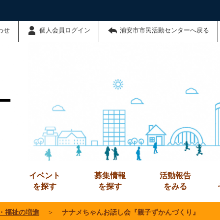
わせ
個人会員ログイン
浦安市市民活動センターへ戻る
ー
イベント
募集情報
活動報告
を探す
を探す
をみる
・福祉の増進
＞
ナナメちゃんお話し会『親子ずかんづくり』